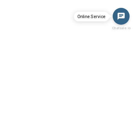
Online Service
Chatsale.io
德众电商